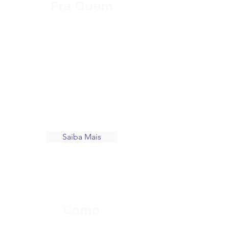
Pra Quem
Desenvolvemos inúmeras
metodologias para gerar um
crescimento consistente e contínuo
para comércios, lojistas e
empreendedores de diversas áreas
de atuação. Como estão os seus
resultados?
Saiba Mais
Como