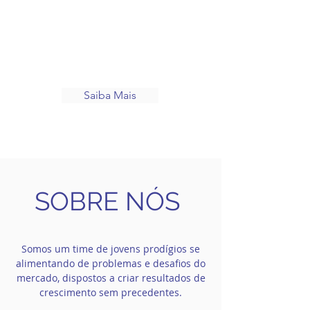
que o seu negócio está correndo um
sério risco de morte. Já se perguntou o
que vai matar o seu negócio nos
próximos anos?
Saiba Mais
SOBRE NÓS
Somos um time de jovens prodígios se
alimentando de problemas e desafios do
mercado, dispostos a criar resultados de
crescimento sem precedentes.