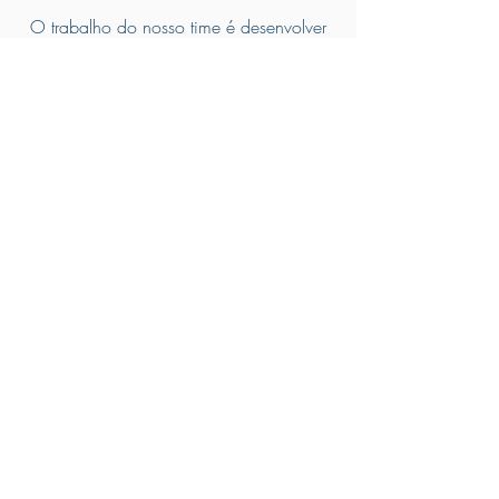
O trabalho do nosso time é desenvolver
casos de sucesso com todos os nossos
clientes, criando metodologias e planos de
negócio estratégicos para um crescimento
exponencial
Agende uma Visita