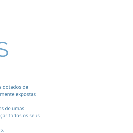
Contato
Blog
S
is dotados de
ilmente expostas
des de umas
nçar todos os seus
s.