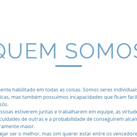
e
Treinamentos
Serviços
Clientes
QUEM SOMO
nte habilitado em todas as coisas. Somos seres individua
únicas, mas também possuímos incapacidades que ficam fac
sós.
essoas estiverem juntas e trabalharem em equipe, as virtu
iculdades de outras e a probabilidade de conseguirem alca
aramente maior.
ejar ser o melhor, mas sim querer estar entre os vencedore