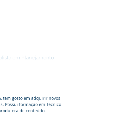
iris Lisboa
alista em Planejamento
a, tem gosto em adquirir novos
s. Possui formação em Técnico
produtora de conteúdo.