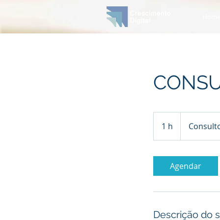
Hom
CONSU
Consultoria
1 h
1
Consulto
Agendar
Descrição do s