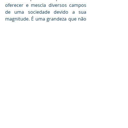
oferecer e mescla diversos campos 
de uma sociedade devido a sua 
magnitude. É uma grandeza que não 
tem proporções. Vale a pena a 
experiência, mesmo que seja uma 
única vez na vida.
O que é o marketing e a publicidade, 
né?
E você? Costuma acompanhar o 
Super Bowl?
O que achou de todas essas 
questões? Você sabia? 