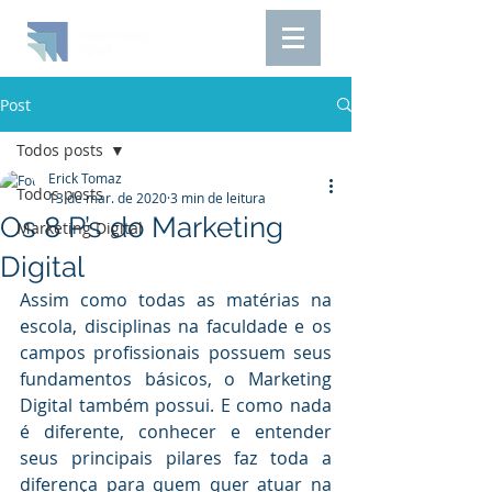
Post
Todos posts
Erick Tomaz
Todos posts
13 de mar. de 2020
3 min de leitura
Os 8 P’s do Marketing
Marketing Digital
Digital
Assim como todas as matérias na 
escola, disciplinas na faculdade e os 
campos profissionais possuem seus 
fundamentos básicos, o Marketing 
Digital também possui. E como nada 
é diferente, conhecer e entender 
seus principais pilares faz toda a 
diferença para quem quer atuar na 